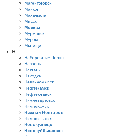
Магнитогорск
Майкоп
Махачкала
Миасс
Москва
Мурманск
Муром
Мытищи
Н
Набережные Челны
Назрань
Нальчик
Находка
Невинномысск
Нефтекамск
Нефтеюганск
Нижневартовск
Нижнекамск
Нижний Новгород
Нижний Тагил
Новокузнецк
Новокуйбышевск