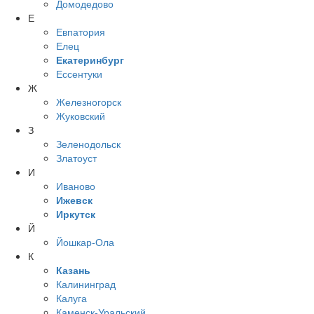
Домодедово
Е
Евпатория
Елец
Екатеринбург
Ессентуки
Ж
Железногорск
Жуковский
З
Зеленодольск
Златоуст
И
Иваново
Ижевск
Иркутск
Й
Йошкар-Ола
К
Казань
Калининград
Калуга
Каменск-Уральский