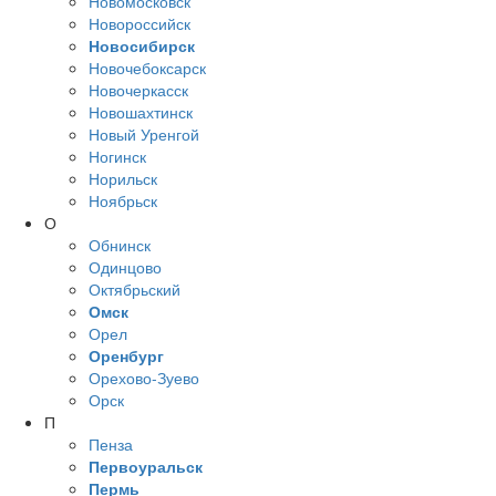
Новомосковск
Новороссийск
Новосибирск
Новочебоксарск
Новочеркасск
Новошахтинск
Новый Уренгой
Ногинск
Норильск
Ноябрьск
О
Обнинск
Одинцово
Октябрьский
Омск
Орел
Оренбург
Орехово-Зуево
Орск
П
Пенза
Первоуральск
Пермь