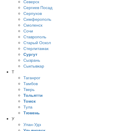
Северск
Сергиев Посад
Серпухов
Симферополь
Смоленск
Сочи
Ставрополь
Старый Оскол
Стерлитамак
Сургут
Сызрань
Сыктывкар
Т
Таганрог
Тамбов
Тверь
Тольятти
Томск
Тула
Тюмень
У
Улан-Удэ
Ульяновск