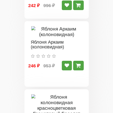
242 ₽
996 ₽
Яблоня Аркаим
(колоновидная)
246 ₽
953 ₽