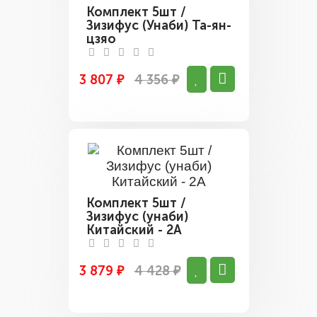
Комплект 5шт /
Зизифус (Унаби) Та-ян-
цзяо
3 807 ₽
4 356 ₽
Комплект 5шт /
Зизифус (унаби)
Китайский - 2А
3 879 ₽
4 428 ₽