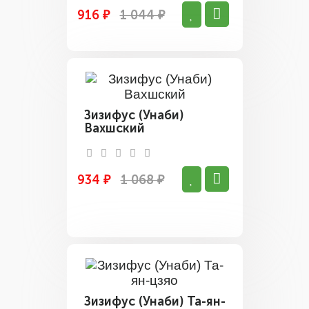
916 ₽
1 044 ₽
Зизифус (Унаби)
Вахшский
934 ₽
1 068 ₽
Зизифус (Унаби) Та-ян-