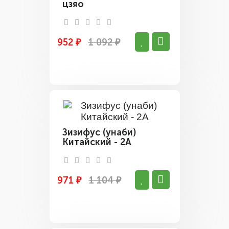
цзяо
952 ₽
1 092 ₽
Зизифус (унаби)
Китайский - 2А
971 ₽
1 104 ₽