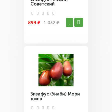
Советский
899 ₽
1 032 ₽
Зизифус (Унаби) Мори
джер