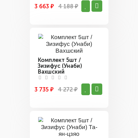
3 663 ₽
4 188 ₽
Комплект 5шт /
Зизифус (Унаби)
Вахшский
3 735 ₽
4 272 ₽