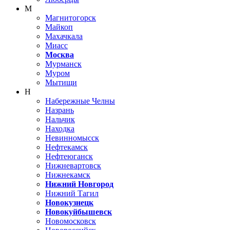
М
Магнитогорск
Майкоп
Махачкала
Миасс
Москва
Мурманск
Муром
Мытищи
Н
Набережные Челны
Назрань
Нальчик
Находка
Невинномысск
Нефтекамск
Нефтеюганск
Нижневартовск
Нижнекамск
Нижний Новгород
Нижний Тагил
Новокузнецк
Новокуйбышевск
Новомосковск