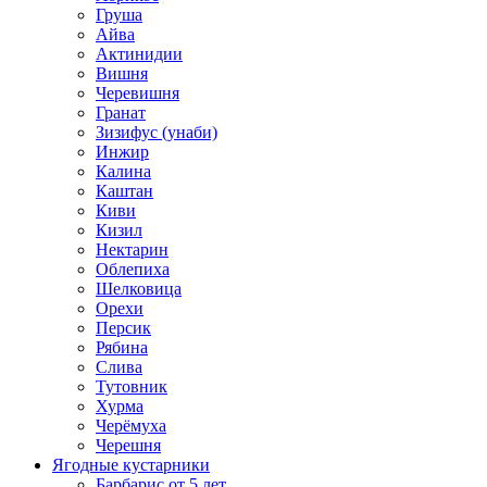
Груша
Айва
Актинидии
Вишня
Черевишня
Гранат
Зизифус (унаби)
Инжир
Калина
Каштан
Киви
Кизил
Нектарин
Облепиха
Шелковица
Орехи
Персик
Рябина
Слива
Тутовник
Хурма
Черёмуха
Черешня
Ягодные кустарники
Барбарис от 5 лет