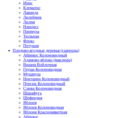
Ирис
Клематис
Лаванда
Лилейник
Лилия
Нарцисс
Примула
Тюльпан
Флокс
Петуния
Плодово-ягодные деревья (саженцы)
Абрикос Колоновидный
Адамово яблоко (маклюра)
Вишня Войлочная
Груша Колоновидная
Мушмула
Нектарин Колоновидный
Персик Колоновидный
Слива Колоновидная
Шарафуга
Шефердия
Яблоня
Яблоня Колоновидная
Яблоня Красномякотная
Абрикос