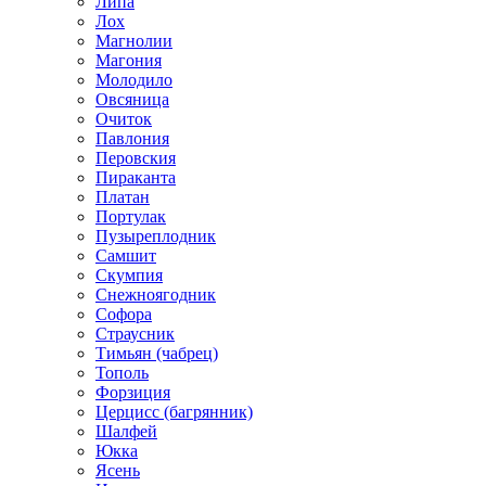
Липа
Лох
Магнолии
Магония
Молодило
Овсяница
Очиток
Павлония
Перовския
Пираканта
Платан
Портулак
Пузыреплодник
Самшит
Скумпия
Снежноягодник
Софора
Страусник
Тимьян (чабрец)
Тополь
Форзиция
Церцисс (багрянник)
Шалфей
Юкка
Ясень