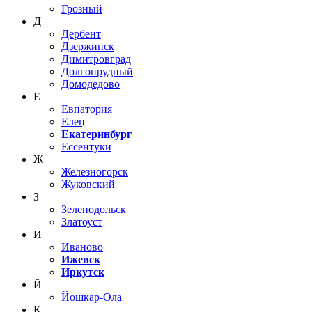
Грозный
Д
Дербент
Дзержинск
Димитровград
Долгопрудный
Домодедово
Е
Евпатория
Елец
Екатеринбург
Ессентуки
Ж
Железногорск
Жуковский
З
Зеленодольск
Златоуст
И
Иваново
Ижевск
Иркутск
Й
Йошкар-Ола
К