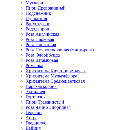
Мускари
Пион Древовидный
Подснежник
Пушкиния
Ранункулюс
Рододенрон
Роза Английская
Роза Парковая
Роза Плетистая
Роза Почвопокровная (мини-роза)
Роза Флорибунда
Роза Штамбовая
Ромашка
Хризантема Крупноцветковая
Хризантема Мультифлора
Хризантема Среднецветковая
Царская корона
Эхинацея
Гортензия
Пион Травянистый
Роза Чайно-Гибридная
Георгин
Астра
Гладиолус
Дейция