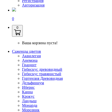
Регистрация
Авторизация
0
0
Ваша корзина пуста!
Саженцы цветов
Аквилегия
Анемона
Гиацинт
Гибискус древовидный
Гибискус травянистый
Гортензия Древовидная
Дельфиниум
Иберис
Канна
Крокус
Ландыш
Монарда
Морозник