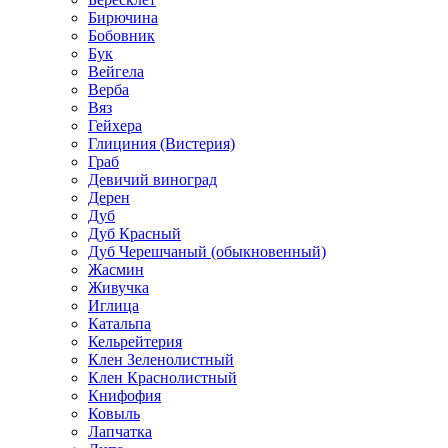
Бирючина
Бобовник
Бук
Вейгела
Верба
Вяз
Гейхера
Глициния (Вистерия)
Граб
Девичий виноград
Дерен
Дуб
Дуб Красный
Дуб Черешчаный (обыкновенный)
Жасмин
Живучка
Иглица
Катальпа
Кельрейтерия
Клен Зеленолистный
Клен Краснолистный
Книфофия
Ковыль
Лапчатка