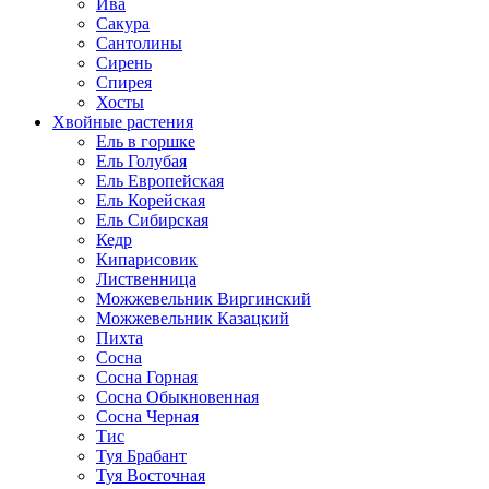
Ива
Сакура
Сантолины
Сирень
Спирея
Хосты
Хвойные растения
Ель в горшке
Ель Голубая
Ель Европейская
Ель Корейская
Ель Сибирская
Кедр
Кипарисовик
Лиственница
Можжевельник Виргинский
Можжевельник Казацкий
Пихта
Сосна
Сосна Горная
Сосна Обыкновенная
Сосна Черная
Тис
Туя Брабант
Туя Восточная