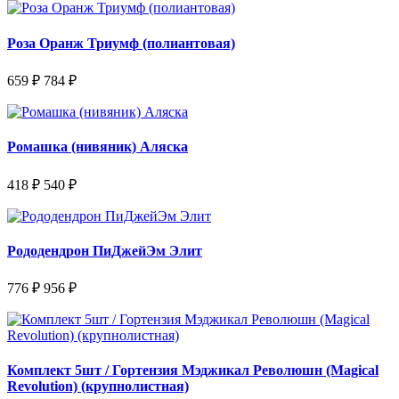
Роза Оранж Триумф (полиантовая)
659 ₽
784 ₽
Ромашка (нивяник) Аляска
418 ₽
540 ₽
Рододендрон ПиДжейЭм Элит
776 ₽
956 ₽
Комплект 5шт / Гортензия Мэджикал Революшн (Magical
Revolution) (крупнолистная)