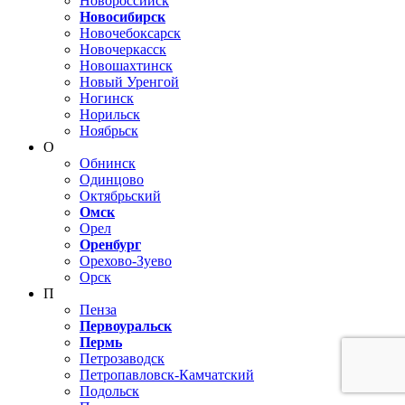
Новороссийск
Новосибирск
Новочебоксарск
Новочеркасск
Новошахтинск
Новый Уренгой
Ногинск
Норильск
Ноябрьск
О
Обнинск
Одинцово
Октябрьский
Омск
Орел
Оренбург
Орехово-Зуево
Орск
П
Пенза
Первоуральск
Пермь
Петрозаводск
Петропавловск-Камчатский
Подольск