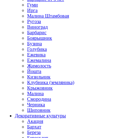
Гуми
Ирга
Малина Штамбовая
Ругоза
Виноград
Барбарис
Боярышник
Бузина
Голубика
Ежевика
Ежемалина
Жимолость
Йошта
Кизильник
Клубника (земляника)
Крыжовник
Малина
Смородина
Черника
Шиповник
Декоративные культуры
Акация
Бархат
Береза
Бересклет