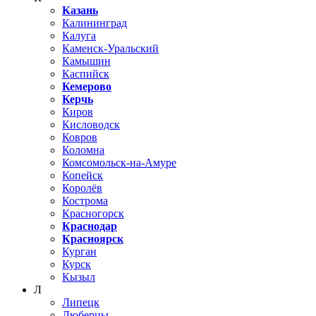
Казань
Калининград
Калуга
Каменск-Уральский
Камышин
Каспийск
Кемерово
Керчь
Киров
Кисловодск
Ковров
Коломна
Комсомольск-на-Амуре
Копейск
Королёв
Кострома
Красногорск
Краснодар
Красноярск
Курган
Курск
Кызыл
Л
Липецк
Люберцы