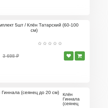
Комплект
5шт
/
Клён
Татарский
(60-
100
3 698 ₽
см)
Клён
Гиннала
(сеянец