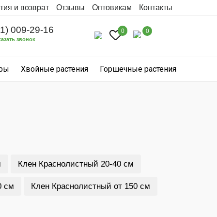
тия и возврат
Отзывы
Оптовикам
Контакты
31) 009-29-16
0
0
казать звонок
уры
Хвойные растения
Горшечные растения
м
Клен Краснолистный 20-40 см
0 см
Клен Краснолистный от 150 см