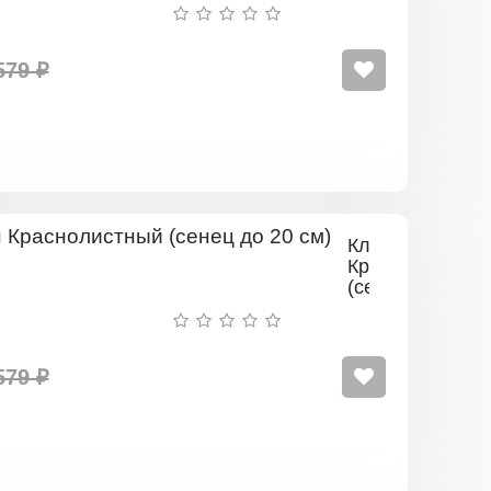
до 20
см)
579 ₽
Клён
Краснолистный
(сенец
до
20
см)
579 ₽