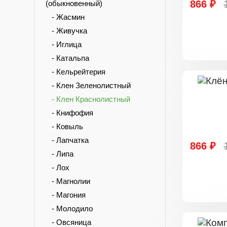
866 ₽
(обыкновенный)
- Жасмин
- Живучка
- Иглица
- Катальпа
- Кельрейтерия
- Клен Зеленолистный
- Клен Краснолистный
- Книфофия
- Ковыль
- Лапчатка
866 ₽
- Липа
- Лох
- Магнолии
- Магония
- Молодило
- Овсяница