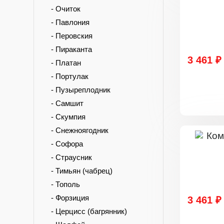
- Очиток
- Павлония
- Перовския
- Пираканта
3 461 ₽
- Платан
- Портулак
- Пузыреплодник
- Самшит
- Скумпия
- Снежноягодник
- Софора
- Страусник
- Тимьян (чабрец)
- Тополь
- Форзиция
3 461 ₽
- Церцисс (багрянник)