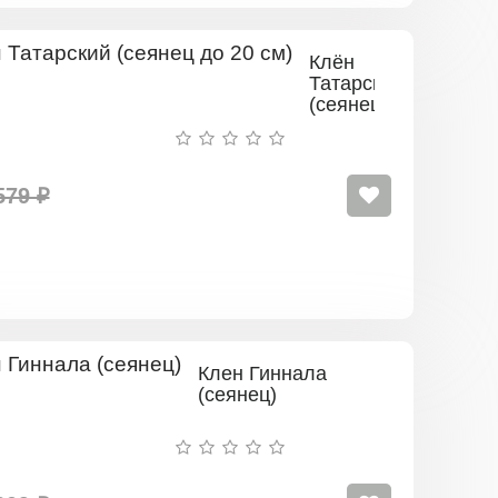
Клён
Татарский
(сеянец
до 20
см)
579 ₽
Клен Гиннала
(сеянец)