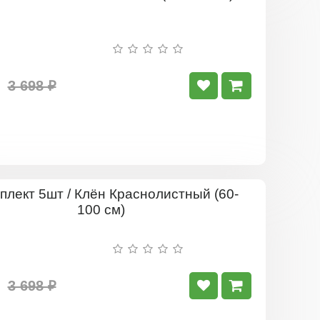
Комплект
5шт
/
Клён
Гиннала
(60-
100
3 698 ₽
см)
Комплект
5шт
/
Клён
Краснолис
(60-
100
3 698 ₽
см)