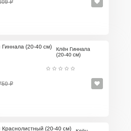
609 ₽
Клён Гиннала
(20-40 см)
750 ₽