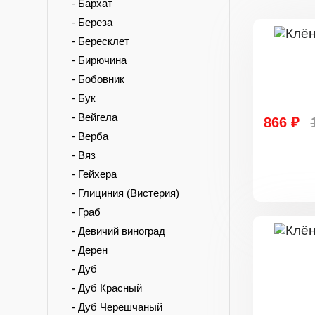
- Бархат
- Береза
- Бересклет
- Бирючина
- Бобовник
- Бук
- Вейгела
866 ₽
- Верба
- Вяз
- Гейхера
- Глициния (Вистерия)
- Граб
- Девичий виноград
- Дерен
- Дуб
- Дуб Красный
- Дуб Черешчаный