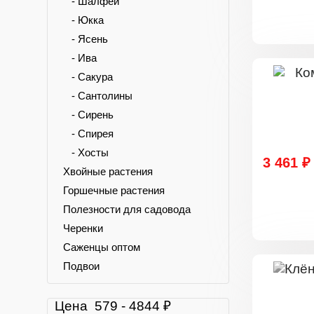
- Шалфей
- Юкка
- Ясень
- Ива
- Сакура
- Сантолины
- Сирень
- Спирея
- Хосты
3 461 ₽
Хвойные растения
Горшечные растения
Полезности для садовода
Черенки
Саженцы оптом
Подвои
Цена
579
-
4844
₽