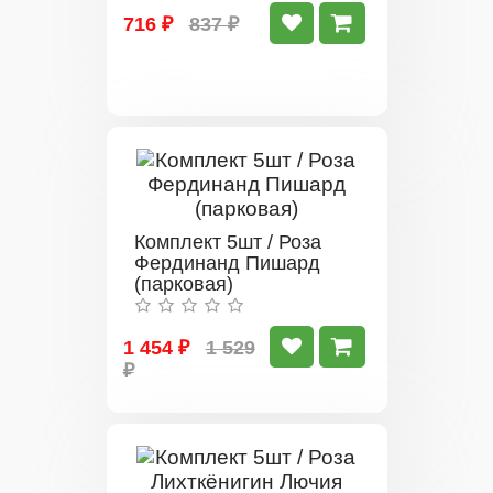
716 ₽
837 ₽
Комплект 5шт / Роза
Фердинанд Пишард
(парковая)
1 454 ₽
1 529
₽