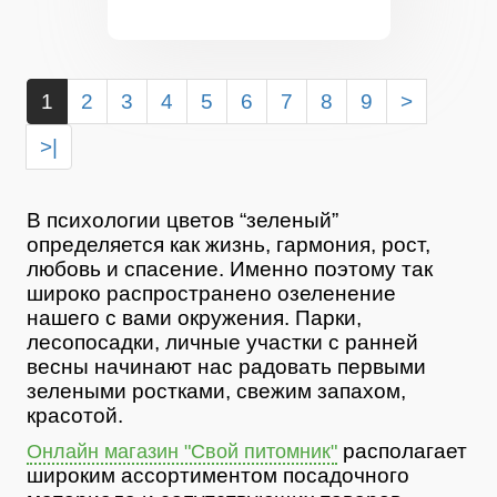
1
2
3
4
5
6
7
8
9
>
>|
В психологии цветов “зеленый”
определяется как жизнь, гармония, рост,
любовь и спасение. Именно поэтому так
широко распространено озеленение
нашего с вами окружения. Парки,
лесопосадки, личные участки с ранней
весны начинают нас радовать первыми
зелеными ростками, свежим запахом,
красотой.
располагает
Онлайн магазин "Свой питомник"
широким ассортиментом посадочного