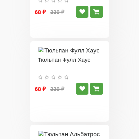
68 ₽
330 ₽
Тюльпан Фулл Хаус
68 ₽
330 ₽