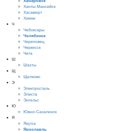
Хабаровск
Ханты-Мансийск
Хасавюрт
Химки
Ч
Чебоксары
Челябинск
Череповец
Черкесск
Чита
Ш
Шахты
Щ
Щелково
Э
Электросталь
Элиста
Энгельс
Ю
Южно-Сахалинск
Я
Якутск
Ярославль