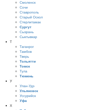
Смоленск
Сочи
Ставрополь
Старый Оскол
Стерлитамак
Сургут
Сызрань
Сыктывкар
Т
Таганрог
Тамбов
Тверь
Тольятти
Томск
Тула
Тюмень
У
Улан-Удэ
Ульяновск
Уссурийск
Уфа
Х