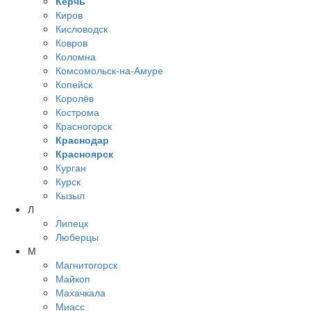
Керчь
Киров
Кисловодск
Ковров
Коломна
Комсомольск-на-Амуре
Копейск
Королёв
Кострома
Красногорск
Краснодар
Красноярск
Курган
Курск
Кызыл
Л
Липецк
Люберцы
М
Магнитогорск
Майкоп
Махачкала
Миасс