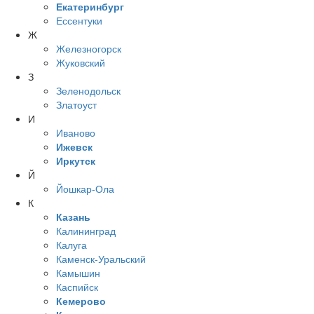
Екатеринбург
Ессентуки
Ж
Железногорск
Жуковский
З
Зеленодольск
Златоуст
И
Иваново
Ижевск
Иркутск
Й
Йошкар-Ола
К
Казань
Калининград
Калуга
Каменск-Уральский
Камышин
Каспийск
Кемерово