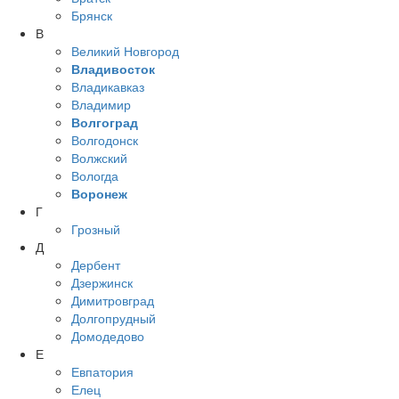
Брянск
В
Великий Новгород
Владивосток
Владикавказ
Владимир
Волгоград
Волгодонск
Волжский
Вологда
Воронеж
Г
Грозный
Д
Дербент
Дзержинск
Димитровград
Долгопрудный
Домодедово
Е
Евпатория
Елец