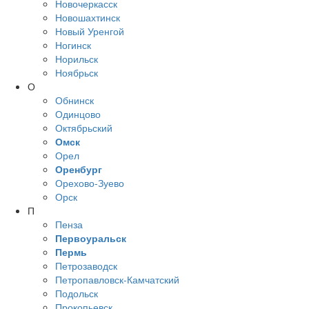
Новочеркасск
Новошахтинск
Новый Уренгой
Ногинск
Норильск
Ноябрьск
О
Обнинск
Одинцово
Октябрьский
Омск
Орел
Оренбург
Орехово-Зуево
Орск
П
Пенза
Первоуральск
Пермь
Петрозаводск
Петропавловск-Камчатский
Подольск
Прокопьевск