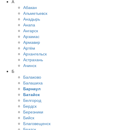
А
Абакан
Альметьевск
Анадырь
Анапа
Ангарск
Арзамас
Армавир
Артём
Архангельск
Астрахань
Ачинск
Б
Балаково
Балашиха
Барнаул
Батайск
Белгород
Бердск
Березники
Бийск
Благовещенск
Братск