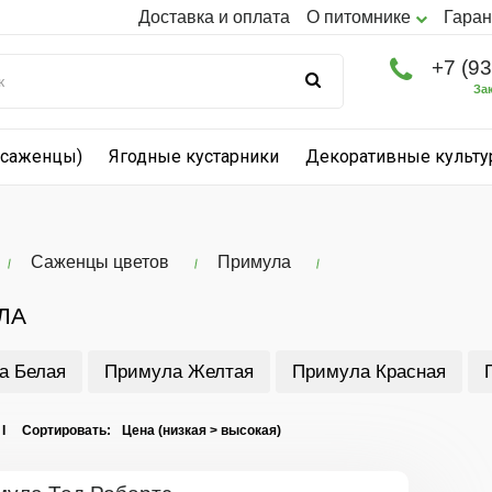
Доставка и оплата
О питомнике
Гаран
+7 (9
За
(саженцы)
Ягодные кустарники
Декоративные культ
Саженцы цветов
Примула
ЛА
а Белая
Примула Желтая
Примула Красная
 I Сортировать: