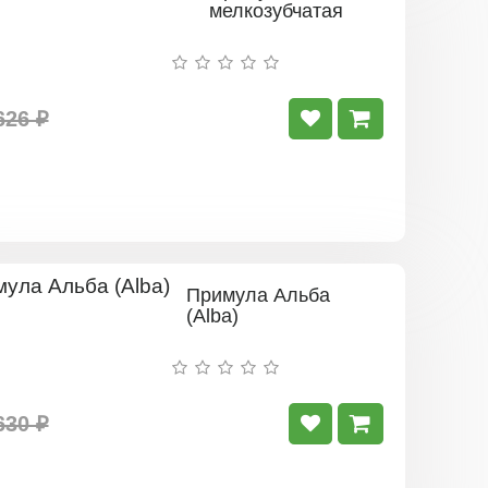
мелкозубчатая
626 ₽
Примула Альба
(Alba)
630 ₽