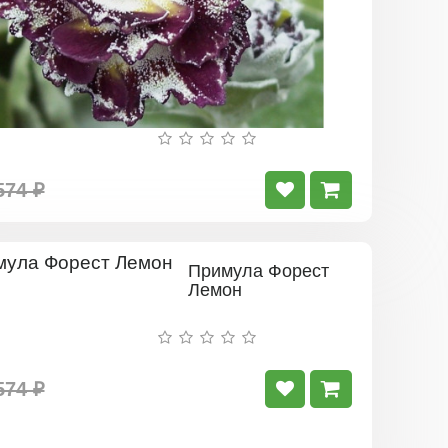
574 ₽
Примула Форест
Лемон
574 ₽