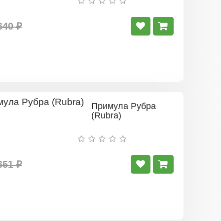
640 ₽
Примула Рубра
(Rubra)
651 ₽