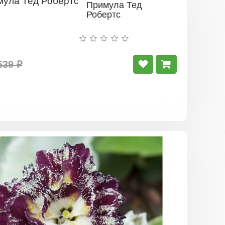
Примула Тед
Робертс
539 ₽
Примула
Мэрлин
Стрип