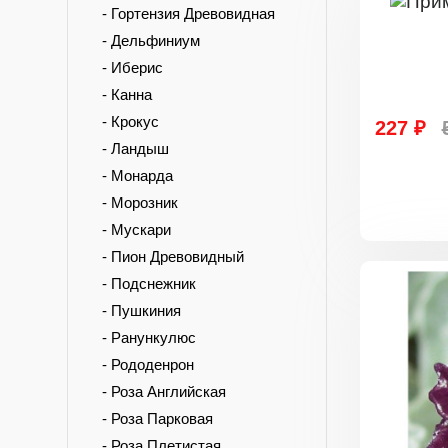
- Гортензия Древовидная
- Дельфиниум
- Иберис
- Канна
- Крокус
227 ₽
- Ландыш
- Монарда
- Морозник
- Мускари
- Пион Древовидный
- Подснежник
- Пушкиния
- Ранункулюс
- Рододенрон
- Роза Английская
- Роза Парковая
- Роза Плетистая