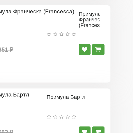
Примула
Франческа
(Francesca)
651 ₽
Примула Бартл
562 ₽