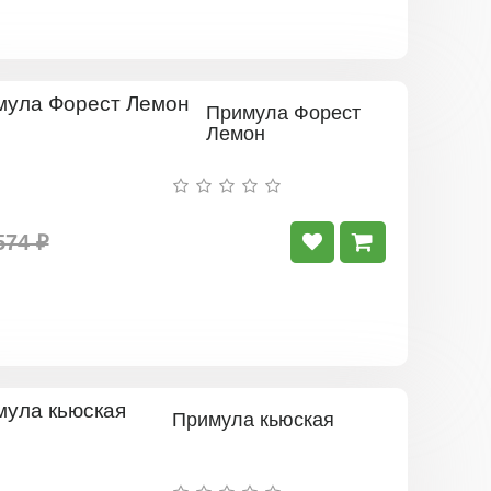
Примула Форест
Лемон
574 ₽
Примула кьюская